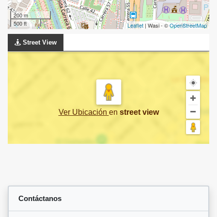
200 m
500 ft
Leaflet
| Wasi - ©
OpenStreetMap
Street View
Ver Ubicación
en
street view
Contáctanos