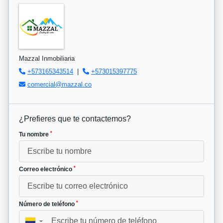
Mazzal Inmobiliaria
+573165343514
|
+573015397775
comercial@mazzal.co
¿Prefieres que te contactemos?
*
Tu nombre
*
Correo electrónico
*
Número de teléfono
▼