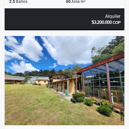
2
2.5
Baños
60
Área m
Alquiler
$3.200.000
COP