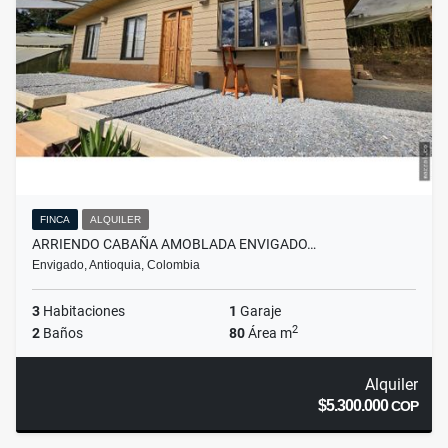
FINCA
ALQUILER
ARRIENDO CABAÑA AMOBLADA ENVIGADO…
Envigado, Antioquia, Colombia
3
Habitaciones
1
Garaje
2
2
Baños
80
Área m
Alquiler
$5.300.000
COP