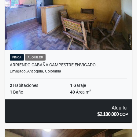
FINCA
ALQUILER
ARRIENDO CABAÑA CAMPESTRE ENVIGADO…
Envigado, Antioquia, Colombia
2
Habitaciones
1
Garaje
2
1
Baño
40
Área m
Alquiler
$2.100.000
COP