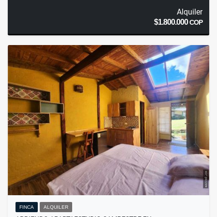
Alquiler
$1.800.000
COP
FINCA
ALQUILER