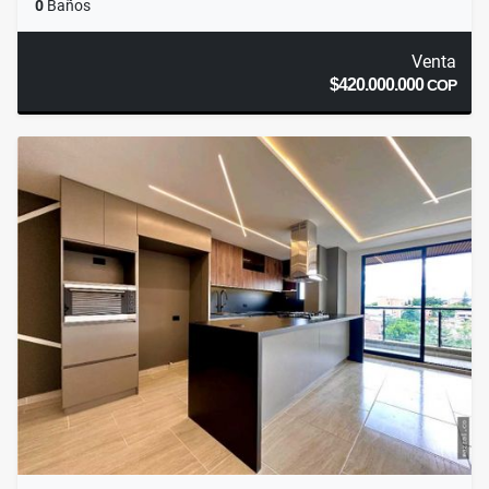
0
Baños
Venta
$420.000.000
COP