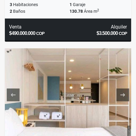
3
Habitaciones
1
Garaje
2
2
Baños
130.78
Área m
Venta
Alquiler
$490.000.000
$3.500.000
COP
COP