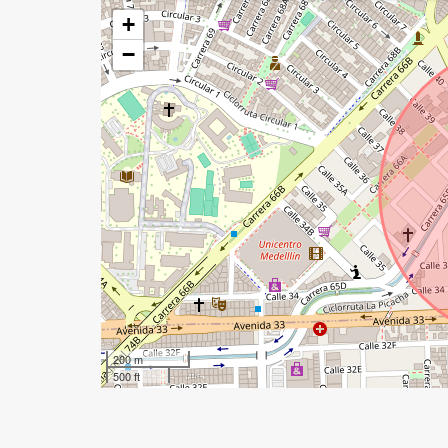
+
−
200 m
500 ft