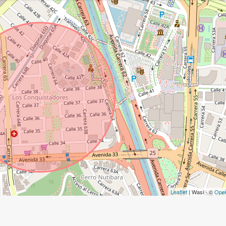
Leaflet
| Wasi - ©
Ope