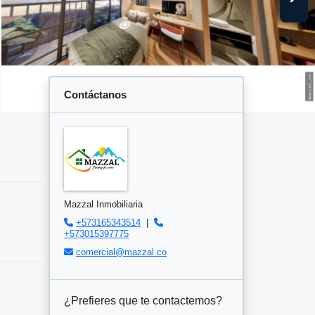
Contáctanos
Mazzal Inmobiliaria
+573165343514
|
+573015397775
comercial@mazzal.co
¿Prefieres que te contactemos?