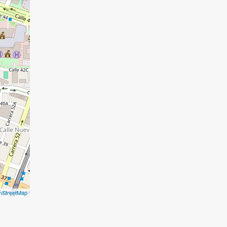
nStreetMap