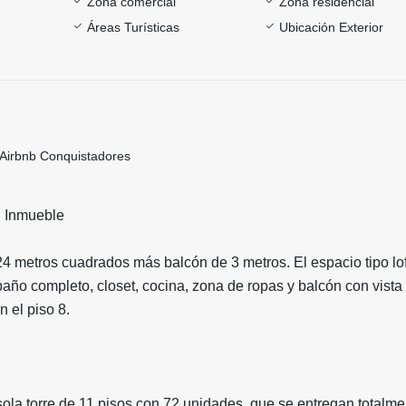
Zona comercial
Zona residencial
Áreas Turísticas
Ubicación Exterior
 Airbnb Conquistadores
l Inmueble
4 metros cuadrados más balcón de 3 metros. El espacio tipo lo
baño completo, closet, cocina, zona de ropas y balcón con vista 
 el piso 8.
 sola torre de 11 pisos con 72 unidades, que se entregan totalme