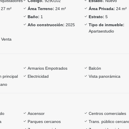
quistadores
Código:
9290102
Estado:
Nuevo
27 m²
Área Terreno:
24 m²
Área Privada:
24 m²
Baño:
1
Estrato:
5
Año construcción:
2025
Tipo de inmueble:
Apartaestudio
Venta
Armarios Empotrados
Balcón
 principal
Electricidad
Vista panorámica
cano
ado
Ascensor
Centros comerciales
a
Parques cercanos
Trans. público cercan