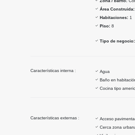
Zona / barrio:
Con
Área Construida:
Habitaciones:
1
Piso:
8
Tipo de negocio:
Características interna :
Agua
Baño en habitación
Cocina tipo ameri
Características externas :
Acceso paviment
Cerca zona urban