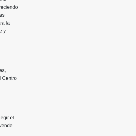
freciendo
ras
ra la
e y
es,
l Centro
egir el
e vende