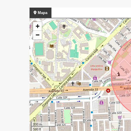
Mapa
+
−
200 m
500 ft