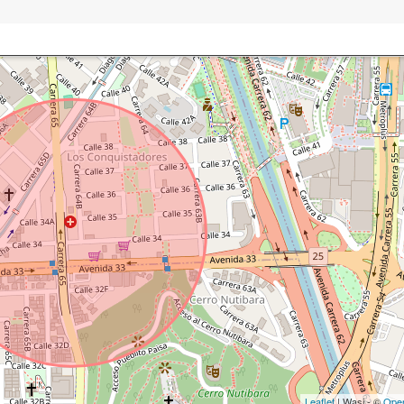
Leaflet
| Wasi - ©
Ope