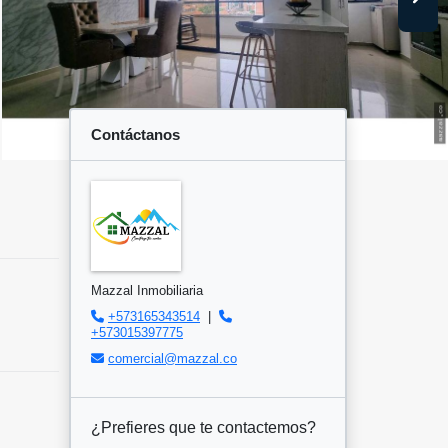
Contáctanos
Mazzal Inmobiliaria
+573165343514
|
+573015397775
comercial@mazzal.co
¿Prefieres que te contactemos?