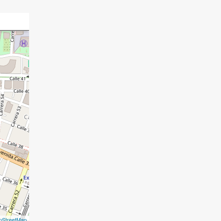
nStreetMap