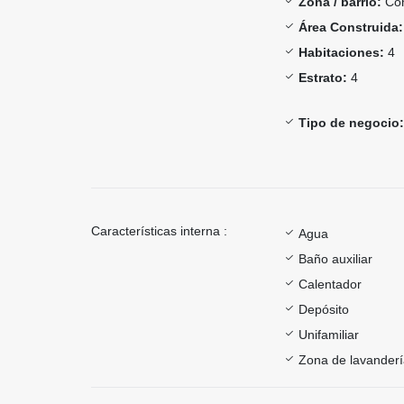
Zona / barrio:
Con
Área Construida:
Habitaciones:
4
Estrato:
4
Tipo de negocio:
Características interna :
Agua
Baño auxiliar
Calentador
Depósito
Unifamiliar
Zona de lavander