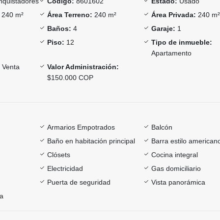
quistadores
Código:
8601602
Estado:
Usado
240 m²
Área Terreno:
240 m²
Área Privada:
240 m
Baños:
4
Garaje:
1
Piso:
12
Tipo de inmueble:
Apartamento
Venta
Valor Administración:
$150.000 COP
Armarios Empotrados
Balcón
Baño en habitación principal
Barra estilo american
Clósets
Cocina integral
Electricidad
Gas domiciliario
Puerta de seguridad
Vista panorámica
ía