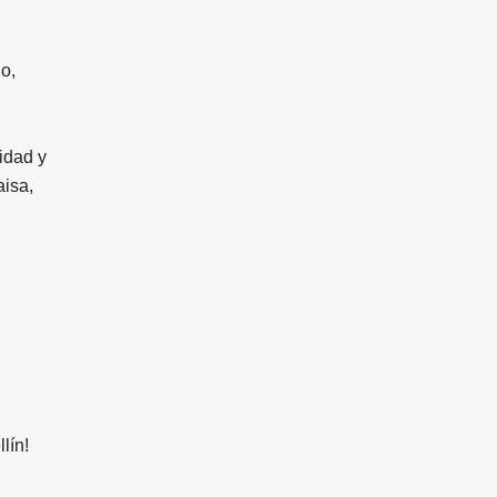
o,
ridad y
aisa,
lín!