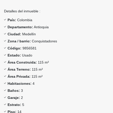
Detalles del inmueble :
País:
Colombia
Departamento:
Antioquia
Ciudad:
Medellín
Zona / barrio:
Conquistadores
Código:
9856581
Estado:
Usado
Área Construida:
115 m²
Área Terreno:
115 m²
Área Privada:
115 m²
Habitaciones:
4
Baños:
3
Garaje:
2
Estrato:
5
Piso:
14