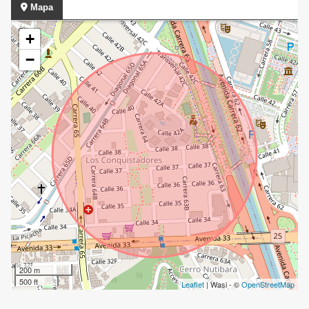
Mapa
+
−
200 m
500 ft
Leaflet
| Wasi - ©
OpenStreetMap