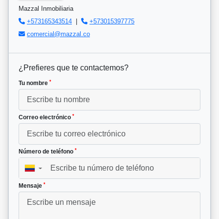
Mazzal Inmobiliaria
+573165343514
|
+573015397775
comercial@mazzal.co
¿Prefieres que te contactemos?
*
Tu nombre
*
Correo electrónico
*
Número de teléfono
▼
*
Mensaje