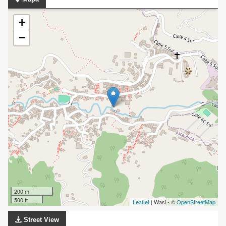
+
−
200 m
500 ft
Leaflet
| Wasi - ©
OpenStreetMap
Street View