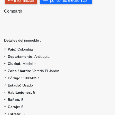
información
por correo electrónico
Compartir
Detalles del inmueble :
País:
Colombia
Departamento:
Antioquia
Ciudad:
Medellín
Zona / barrio:
Vereda El Jardín
Código:
10034357
Estado:
Usado
Habitaciones:
5
Baños:
5
Garaje:
5
Estrato:
3