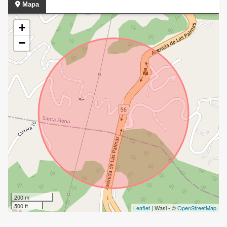
Mapa
+
−
200 m
500 ft
Leaflet
| Wasi - ©
OpenStreetMap