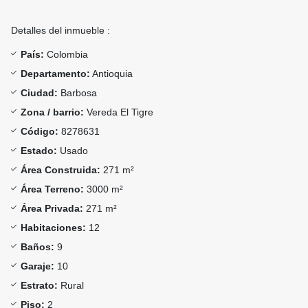
Detalles del inmueble :
País:
Colombia
Departamento:
Antioquia
Ciudad:
Barbosa
Zona / barrio:
Vereda El Tigre
Código:
8278631
Estado:
Usado
Área Construida:
271 m²
Área Terreno:
3000 m²
Área Privada:
271 m²
Habitaciones:
12
Baños:
9
Garaje:
10
Estrato:
Rural
Piso:
2