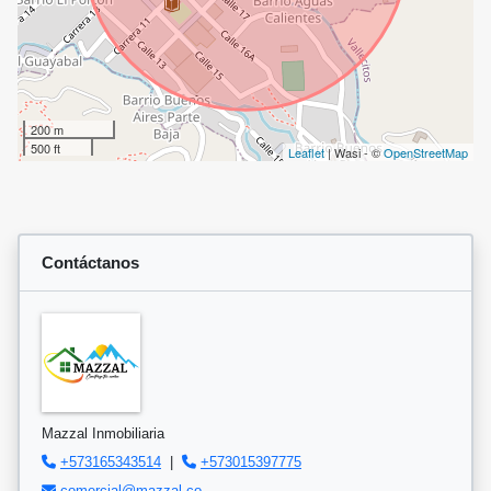
200 m
500 ft
Leaflet
| Wasi - ©
OpenStreetMap
Contáctanos
Mazzal Inmobiliaria
+573165343514
|
+573015397775
comercial@mazzal.co