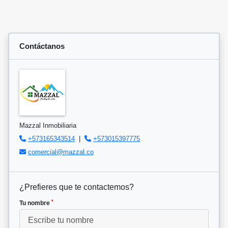
Contáctanos
Mazzal Inmobiliaria
+573165343514
|
+573015397775
comercial@mazzal.co
¿Prefieres que te contactemos?
*
Tu nombre