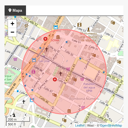
Mapa
+
−
200 m
500 ft
Leaflet
| Wasi - ©
OpenStreetMap