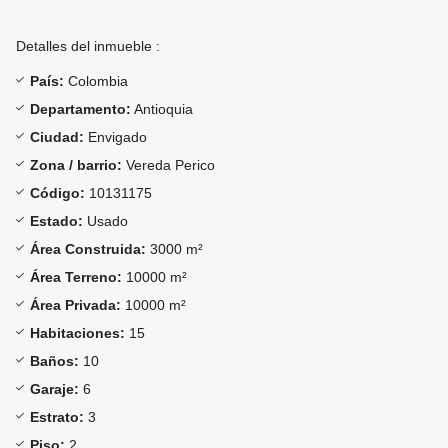
Detalles del inmueble :
País:
Colombia
Departamento:
Antioquia
Ciudad:
Envigado
Zona / barrio:
Vereda Perico
Código:
10131175
Estado:
Usado
Área Construida:
3000 m²
Área Terreno:
10000 m²
Área Privada:
10000 m²
Habitaciones:
15
Baños:
10
Garaje:
6
Estrato:
3
Piso:
2