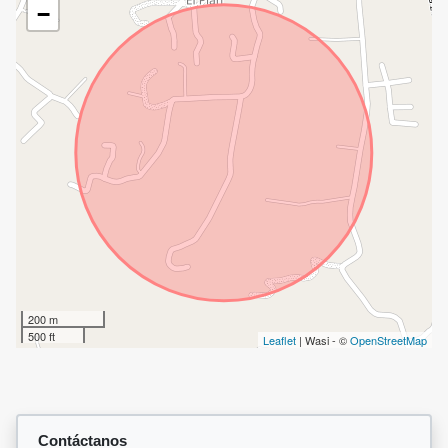
−
200 m
500 ft
Leaflet
| Wasi - ©
OpenStreetMap
Contáctanos