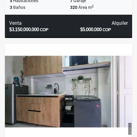
5
Habitaciones
7
Garaje
2
3
Baños
320
Área m
Venta
Alquiler
$3.150.000.000
$5.000.000
COP
COP