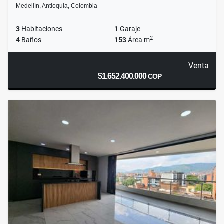
Medellín, Antioquia, Colombia
3
Habitaciones
1
Garaje
2
4
Baños
153
Área m
Venta
$1.652.400.000
COP