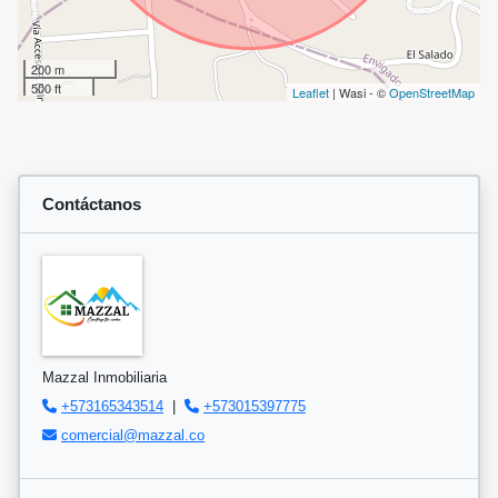
200 m
500 ft
Leaflet
| Wasi - ©
OpenStreetMap
Contáctanos
Mazzal Inmobiliaria
+573165343514
|
+573015397775
comercial@mazzal.co