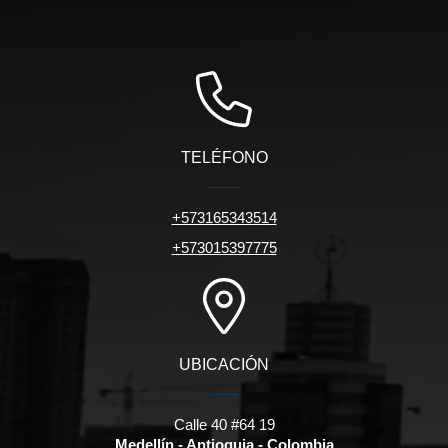
TELÉFONO
+573165343514
+573015397775
UBICACIÓN
Calle 40 #64 19
Medellín - Antioquia - Colombia