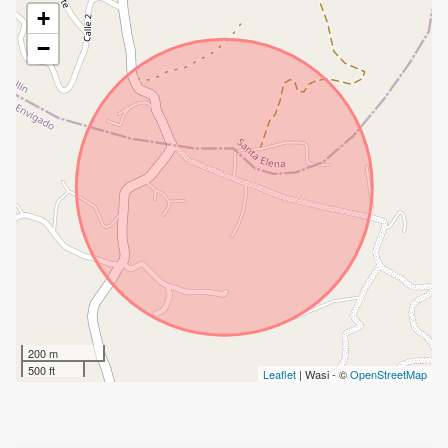
+
−
200 m
500 ft
Leaflet
| Wasi - ©
OpenStreetMap