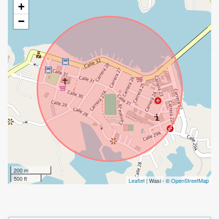
+
−
200 m
500 ft
Leaflet
| Wasi - ©
OpenStreetMap