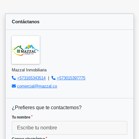
Contáctanos
Mazzal Inmobiliaria
+573165343514
|
+573015397775
comercial@mazzal.co
¿Prefieres que te contactemos?
*
Tu nombre
*