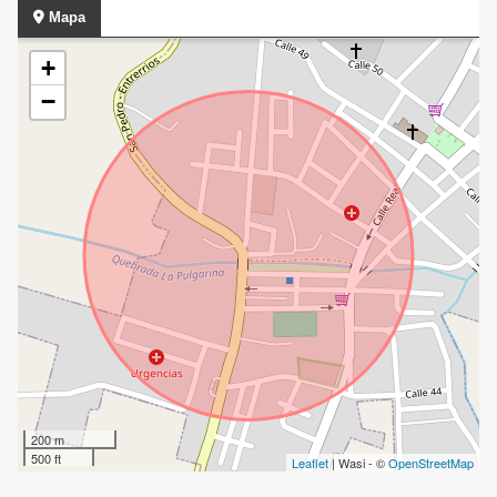
Mapa
+
−
200 m
500 ft
Leaflet
| Wasi - ©
OpenStreetMap