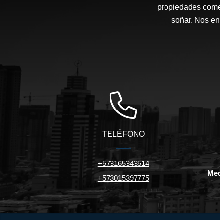
propiedades comer
soñar. Nos en
TELÉFONO
+573165343514
Med
+573015397775