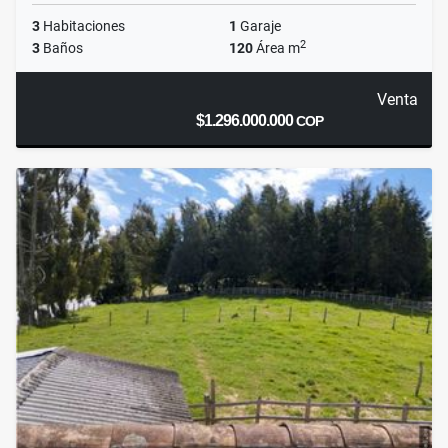
3
Habitaciones
1
Garaje
2
3
Baños
120
Área m
Venta
$1.296.000.000
COP