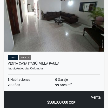
CASA
VENTA
VENTA CASA ITAGÜÍ VILLA PAULA
Itagui, Antioquia, Colombia
3
Habitaciones
0
Garaje
2
2
Baños
99
Área m
Venta
$560.000.000
COP