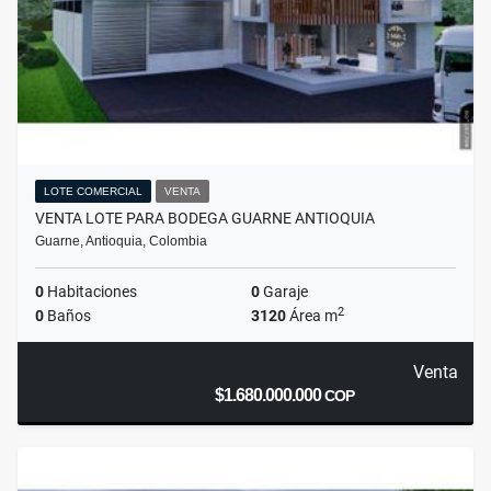
LOTE COMERCIAL
VENTA
VENTA LOTE PARA BODEGA GUARNE ANTIOQUIA
Guarne, Antioquia, Colombia
0
Habitaciones
0
Garaje
2
0
Baños
3120
Área m
Venta
$1.680.000.000
COP