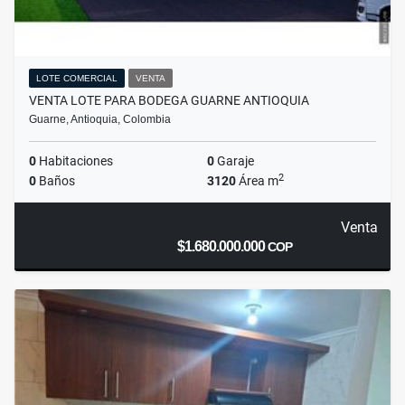
LOTE COMERCIAL
VENTA
VENTA LOTE PARA BODEGA GUARNE ANTIOQUIA
Guarne, Antioquia, Colombia
0
Habitaciones
0
Garaje
2
0
Baños
3120
Área m
Venta
$1.680.000.000
COP