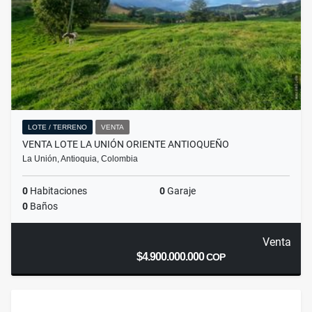
LOTE / TERRENO
VENTA
VENTA LOTE LA UNIÓN ORIENTE ANTIOQUEÑO
La Unión, Antioquia, Colombia
0
Habitaciones
0
Garaje
0
Baños
Venta
$4.900.000.000
COP