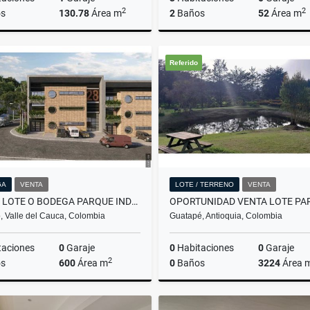
2
2
s
130.78
Área m
2
Baños
52
Área m
Venta
A
Referido
$520.000.000
$1.900.000
GA
VENTA
LOTE / TERRENO
VENTA
VENTA LOTE O BODEGA PARQUE INDUSTRIAL CARTAGO VALLE
, Valle del Cauca, Colombia
Guatapé, Antioquia, Colombia
taciones
0
Garaje
0
Habitaciones
0
Garaje
2
s
600
Área m
0
Baños
3224
Área 
Venta