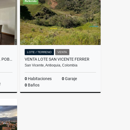
Referido
$1.800.000.000
LOTE / TERRENO
VENTA
APARTAMENTO EN VENTA EN EL POBLADO
VENTA LOTE SAN VICENTE FERRER
San Vicente, Antioquia, Colombia
0
Habitaciones
0
Garaje
2
0
Baños
Venta
Venta
$240.000.000