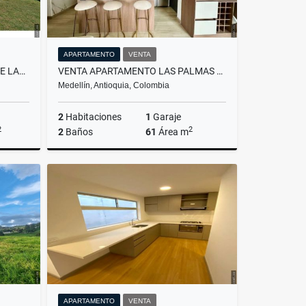
APARTAMENTO
VENTA
VENTA FINCA 2 CASAS VARIANTE LAS PALMAS ENVIGADO
VENTA APARTAMENTO LAS PALMAS MEDELLÍN
Medellín, Antioquia, Colombia
2
Habitaciones
1
Garaje
2
2
2
Baños
61
Área m
lquiler
Venta
00
$550.000.000
APARTAMENTO
VENTA