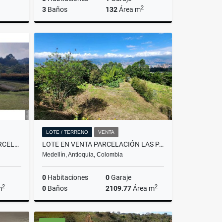
2
3
Baños
132
Área m
lquiler
Venta
$1.447.200.000
LOTE / TERRENO
VENTA
OPORTUNIDAD VENTA LOTE PARCELACIÓN GUATAPÉ ANTIOQUIA
LOTE EN VENTA PARCELACIÓN LAS PALMAS EL POBLADO
Medellín, Antioquia, Colombia
0
Habitaciones
0
Garaje
2
2
m
0
Baños
2109.77
Área m
Venta
Venta