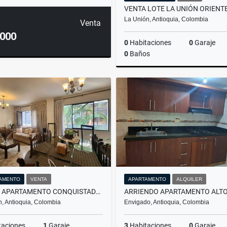
La Unión, Antioquia, Colombia
Venta
.000
0
Habitaciones
0
Garaje
0
Baños
$4.900.000.000
AMENTO
VENTA
APARTAMENTO
ALQUILER
VENTA APARTAMENTO CONQUISTADORES MEDELLÍN
n, Antioquia, Colombia
Envigado, Antioquia, Colombia
taciones
1
Garaje
3
Habitaciones
0
Garaje