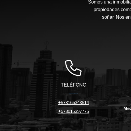
Somos una inmobiliar
propiedades comer
soñar. Nos en
TELÉFONO
+573165343514
Med
+573015397775