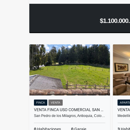
$1.100.000
FINCA
VENTA
APART
VENTA FINCA USO COMERCIAL SAN PEDRO DE LOS MILAGROS ANTIOQUIA
San Pedro de los Milagros, Antioquia, Colo…
Medellí
0
Habitaciones
0
Garaje
3
Habi