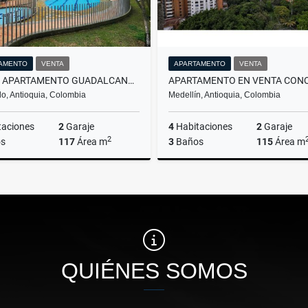
AMENTO
VENTA
APARTAMENTO
VENTA
VENTA APARTAMENTO GUADALCANAL ENVIGADO
o, Antioquia, Colombia
Medellín, Antioquia, Colombia
taciones
2
Garaje
4
Habitaciones
2
Garaje
2
s
117
Área m
3
Baños
115
Área m
Venta
$940.000.000
$970.000.000
QUIÉNES SOMOS