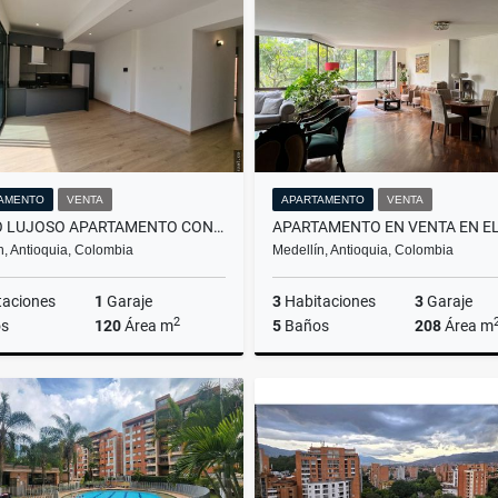
$510.000.000
$420.000.000
AMENTO
VENTA
APARTAMENTO
VENTA
VENDO LUJOSO APARTAMENTO CONQUISTADORES MEDELLÍN AIRBNB
n, Antioquia, Colombia
Medellín, Antioquia, Colombia
taciones
1
Garaje
3
Habitaciones
3
Garaje
2
s
120
Área m
5
Baños
208
Área m
Venta
$1.296.000.000
$1.250.000.000