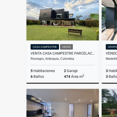
$1.850.000.000
CASA CAMPESTRE
VENTA
APART
VENTA CASA CAMPESTRE PARCELACIÓN RIONEGRO LLANOGRANDE
Rionegro, Antioquia, Colombia
Medellí
5
Habitaciones
2
Garaje
3
Habi
2
6
Baños
474
Área m
3
Baño
Venta
$2.950.000.000