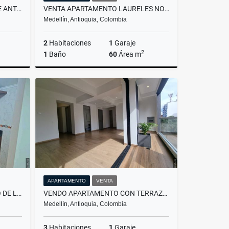
VENTA LOTE LA UNIÓN ORIENTE ANTIOQUEÑO
VENTA APARTAMENTO LAURELES NOGAL MEDELLÍN
Medellín, Antioquia, Colombia
2
Habitaciones
1
Garaje
2
1
Baño
60
Área m
Venta
Venta
$490.000.000
APARTAMENTO
VENTA
ARRIENDO APARTAMENTO ALTO DE LAS FLORES ENVIGADO
VENDO APARTAMENTO CON TERRAZA CONQUISTADORES AIRBNB
Medellín, Antioquia, Colombia
3
Habitaciones
1
Garaje