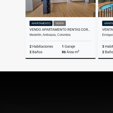
APARTAMENTO
VENTA
APART
VENDO APARTAMENTO RENTAS CORTAS CONQUISTADORES
Medellín, Antioquia, Colombia
Envigad
2
Habitaciones
1
Garaje
3
Habi
2
2
Baños
86
Área m
2
Baño
Venta
$928.000.000