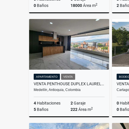
2
0
Baños
18000
Área m
2
Baño
Venta
$4.200.000.000
APARTAMENTO
VENTA
BODE
VENTA PENTHOUSE DUPLEX LAURELES MEDELLÍN
Medellín, Antioquia, Colombia
Cartago
4
Habitaciones
2
Garaje
0
Habi
2
5
Baños
222
Área m
0
Baño
Venta