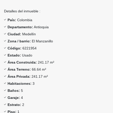
Detalles del inmueble :
País:
Colombia
Departamento:
Antioquia
Ciudad:
Medellín
Zona / barrio:
El Manzanillo
Código:
6221954
Estado:
Usado
Área Construida:
241.17 m²
Área Terreno:
66.64 m²
Área Privada:
241.17 m²
Habitaciones:
3
Baños:
5
Garaje:
4
Estrato:
2
Piso:
1