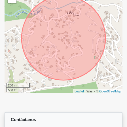
200 m
500 ft
Leaflet
| Wasi - ©
OpenStreetMap
Contáctanos