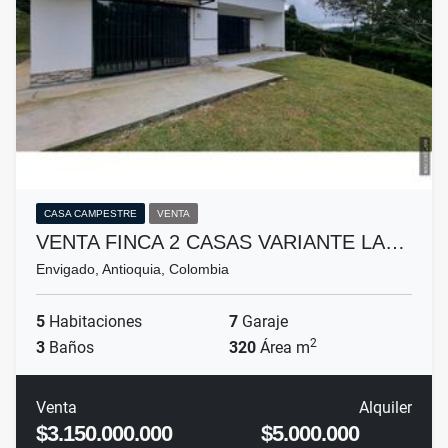
CASA CAMPESTRE
VENTA
VENTA FINCA 2 CASAS VARIANTE LA…
Envigado, Antioquia, Colombia
5
Habitaciones
7
Garaje
2
3
Baños
320
Área m
Venta
Alquiler
$3.150.000.000
$5.000.000