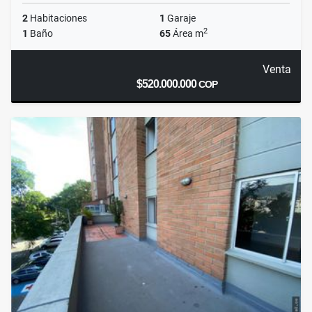
2
Habitaciones
1
Garaje
2
1
Baño
65
Área m
Venta
$520.000.000
COP