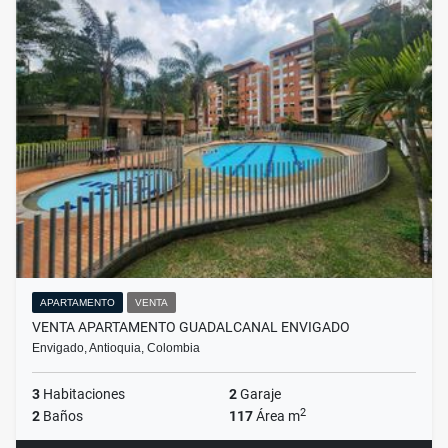
APARTAMENTO
VENTA
VENTA APARTAMENTO GUADALCANAL ENVIGADO
Envigado, Antioquia, Colombia
3
Habitaciones
2
Garaje
2
2
Baños
117
Área m