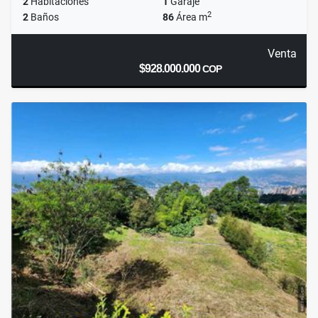
2
Habitaciones
1
Garaje
2
2
Baños
86
Área m
Venta
$928.000.000
COP