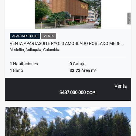
APARTAESTUDIO
VENTA
VENTA APARTASUITE RYO53 AMOBLADO POBLADO MEDE…
Medellín, Antioquia, Colombia
1
Habitaciones
0
Garaje
2
1
Baño
33.73
Área m
Venta
$487.000.000
COP